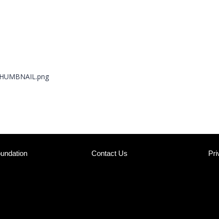
undation
Contact Us
Pri